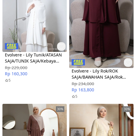
Evolvere - Lily Tunik/ATASAN
SAJA/TUNIK SAJA/Kebaya
Polos Baju Tunik Wanita
Rp 229,000
Evolvere - Lily Rok/ROK
Muslim
Rp 160,300
SAJA/BAWAHAN SAJA/Rok
5
Kebaya Polos Malay
Rp 234,000
Bawahan Muslim Wanita
Rp 163,800
5
30%
30%