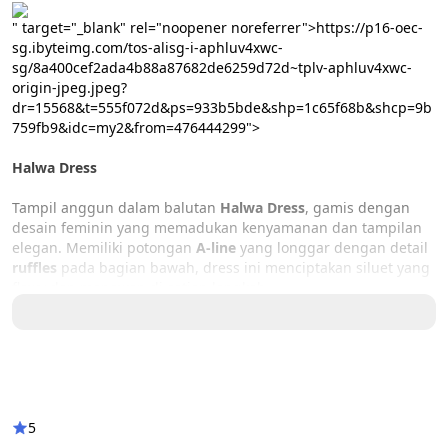
" target="_blank" rel="noopener noreferrer">https://p16-oec-
sg.ibyteimg.com/tos-alisg-i-aphluv4xwc-
sg/8a400cef2ada4b88a87682de6259d72d~tplv-aphluv4xwc-
origin-jpeg.jpeg?
dr=15568&t=555f072d&ps=933b5bde&shp=1c65f68b&shcp=9b
759fb9&idc=my2&from=476444299">
Halwa Dress
Tampil anggun dalam balutan 
Halwa Dress
, gamis dengan 
desain feminin yang memadukan kenyamanan dan tampilan 
elegan. Memiliki potongan 
A-line
 yang longgar dengan detail 
ruffles
 pada bagian bawah, dress ini menciptakan siluet yang 
flowy dan menawan di setiap langkah.
Dirancang menggunakan 
bahan premium yang lembut, 
adem, dan jatuh
, Halwa Dress nyaman dikenakan untuk 
aktivitas sehari-hari maupun acara spesial. Detail 
princess 
line
 pada bagian depan memberikan efek tubuh tampak lebih 
jenjang, sementara 
lengan longgar
 dengan manset rapi 
menambah kenyamanan saat bergerak. Dilengkapi 
5
resleting 
depan
 sehingga praktis dan 
busui friendly
.